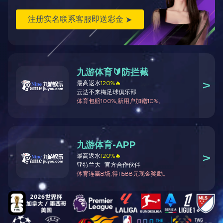
Applicable Products
220V 7kW智能运营交流桩
【流光】7kW交流桩，源自流光溢彩，寓意美好与浪漫，适用家庭、小区、
商超多场景。
View more
联系我们
KY.COM所有业务往来与对外沟通仅通过使用@sinexcel.com，
@sinexcel.cn，@global.sinexcel.com后缀的邮箱进行，任何使用其他后缀的
邮箱地址，均非KY.COM官方授权邮箱，请您仔细甄别，避免不必要的损失。